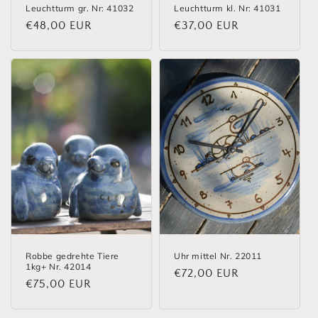
Leuchtturm gr. Nr: 41032
Leuchtturm kl. Nr: 41031
Normaler
€48,00 EUR
Normaler
€37,00 EUR
Preis
Preis
Robbe gedrehte Tiere
Uhr mittel Nr. 22011
1kg+ Nr. 42014
Normaler
€72,00 EUR
Normaler
€75,00 EUR
Preis
Preis