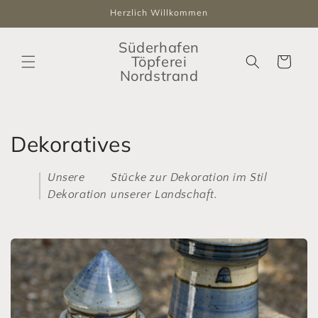
Direkt
Herzlich Willkommen
zum
Inhalt
Süderhafen
Töpferei
Warenkorb
Nordstrand
K
Dekoratives
a
Unsere
Stücke zur Dekoration im Stil
t
Dekoration
unserer Landschaft.
e
g
o
r