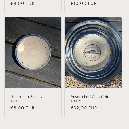
Normaler
€9,00 EUR
Normaler
€10,00 EUR
Preis
Preis
Unterteller 8 cm Nr:
Pastateller/ Obst 0 Nr:
12011
13035
Normaler
€8,00 EUR
Normaler
€32,00 EUR
Preis
Preis