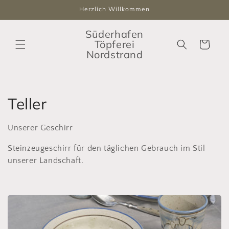
Direkt
Herzlich Willkommen
zum
Inhalt
Süderhafen
Töpferei
Warenkorb
Nordstrand
K
Teller
a
Unserer Geschirr
t
Steinzeugeschirr für den täglichen Gebrauch im Stil
e
unserer Landschaft.
g
o
r