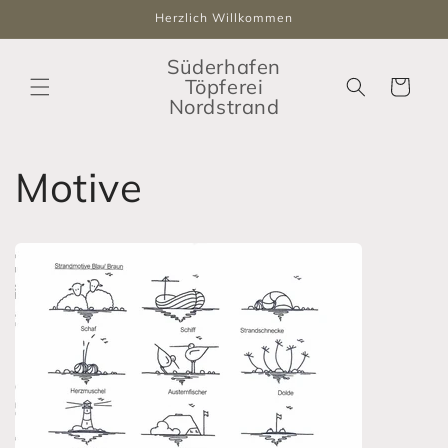
Direkt
Herzlich Willkommen
zum
Inhalt
Süderhafen
Töpferei
Warenkorb
Nordstrand
Motive