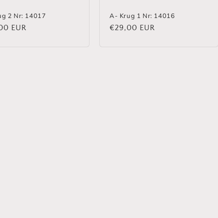
ug 2 Nr: 14017
A- Krug 1 Nr: 14016
aler
00 EUR
Normaler
€29,00 EUR
Preis