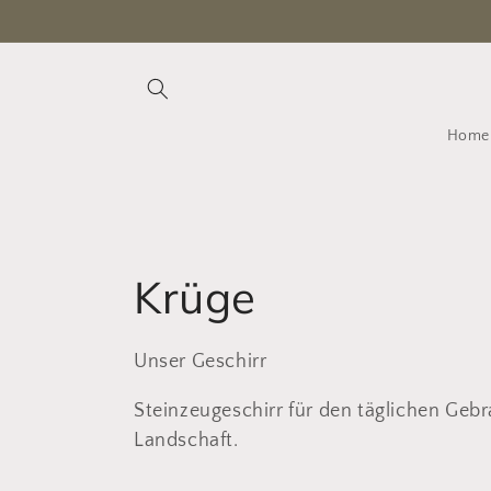
Direkt
zum
Inhalt
Home
K
Krüge
a
Unser Geschirr
t
Steinzeugeschirr für den täglichen Gebr
Landschaft.
e