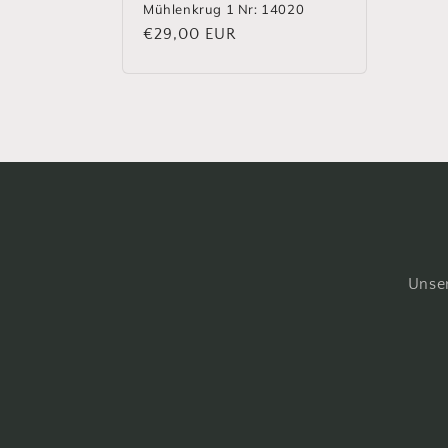
Mühlenkrug 1 Nr: 14020
Normaler
€29,00 EUR
Preis
Unser