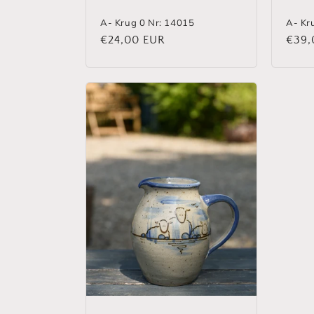
A- Krug 0 Nr: 14015
A- Kr
Normaler
€24,00 EUR
Norm
€39,
Preis
Preis