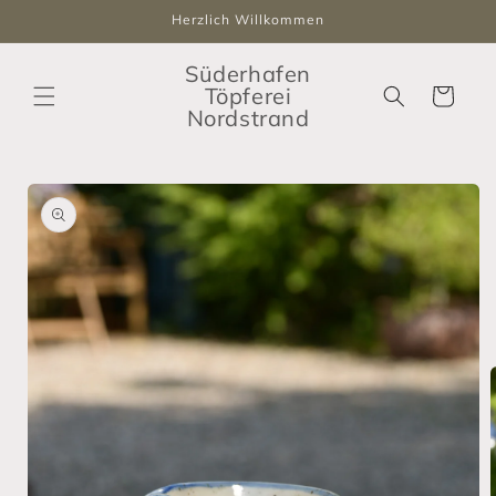
Direkt
Herzlich Willkommen
zum
Inhalt
Süderhafen
Töpferei
Warenkorb
Nordstrand
oduktinformationen
ringen