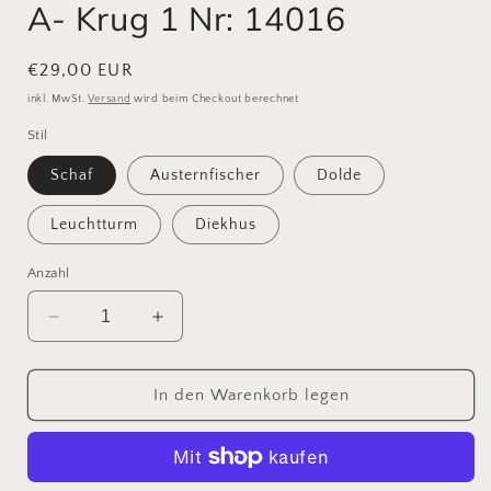
A- Krug 1 Nr: 14016
Normaler
€29,00 EUR
Preis
inkl. MwSt.
Versand
wird beim Checkout berechnet
Stil
Schaf
Austernfischer
Dolde
Leuchtturm
Diekhus
Anzahl
Verringere
Erhöhe
die
die
Menge
Menge
für
für
In den Warenkorb legen
A-
A-
Krug
Krug
1
1
Nr:
Nr: