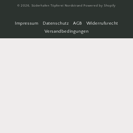
© 2026,
Süderhafen Töpferei Nordstrand
Powered by Shopify
Impressum
Datenschutz
AGB
Widerrufsrecht
Versandbedingungen