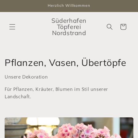
Direkt
Herzlich Willkommen
zum
Inhalt
Süderhafen
Töpferei
Warenkorb
Nordstrand
K
Pflanzen, Vasen, Übertöpfe
a
Unsere Dekoration
t
Für Pflanzen, Kräuter, Blumen im Stil unserer
e
Landschaft.
g
o
r