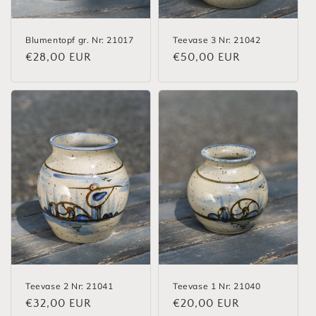
Blumentopf gr. Nr: 21017
Teevase 3 Nr: 21042
Normaler
€28,00 EUR
Normaler
€50,00 EUR
Preis
Preis
Teevase 2 Nr: 21041
Teevase 1 Nr: 21040
Normaler
€32,00 EUR
Normaler
€20,00 EUR