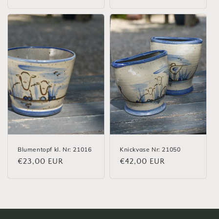
Preis
Preis
Blumentopf kl. Nr: 21016
Knickvase Nr: 21050
Normaler
€23,00 EUR
Normaler
€42,00 EUR
Preis
Preis