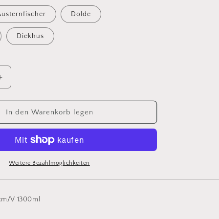
usternfischer
Dolde
Diekhus
Erhöhe
die
Menge
für
In den Warenkorb legen
Mühlenkrug
2
Nr:
14021
Weitere Bezahlmöglichkeiten
 cm/V 1300ml