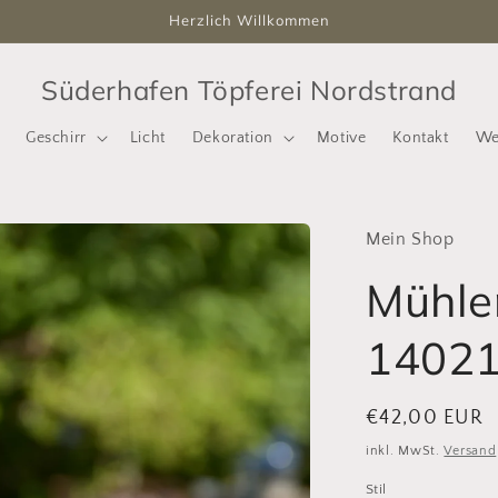
Herzlich Willkommen
Süderhafen Töpferei Nordstrand
Geschirr
Licht
Dekoration
Motive
Kontakt
We
Mein Shop
Mühle
1402
Normaler
€42,00 EUR
Preis
inkl. MwSt.
Versand
Stil