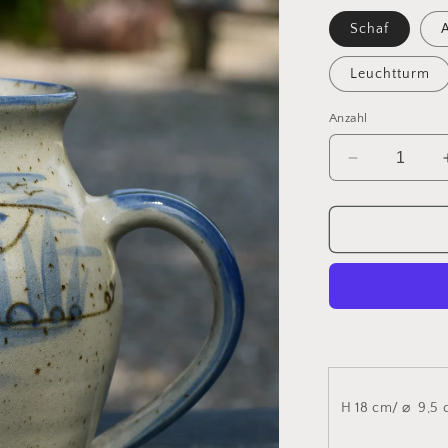
Schaf
A
Leuchtturm
Anzahl
Verringere
die
Menge
für
Mühlenkrug
2
Nr:
14021
H 18 cm/
⌀
9,5