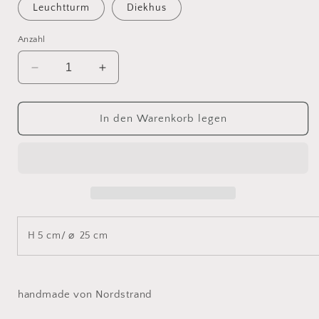
Leuchtturm
Diekhus
Anzahl
Verringere
Erhöhe
die
die
Menge
Menge
für
für
In den Warenkorb legen
Obst
Obst
1
1
Nr:
Nr:
13036
13036
H 5 cm/
⌀
25 cm
handmade von Nordstrand