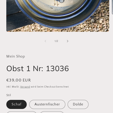
i
ö
Medien
1
in
von
1
/
2
Modal
öffnen
Mein Shop
Obst 1 Nr: 13036
Normaler
€39,00 EUR
Preis
inkl. MwSt.
Versand
wird beim Checkout berechnet
Stil
Schaf
Austernfischer
Dolde