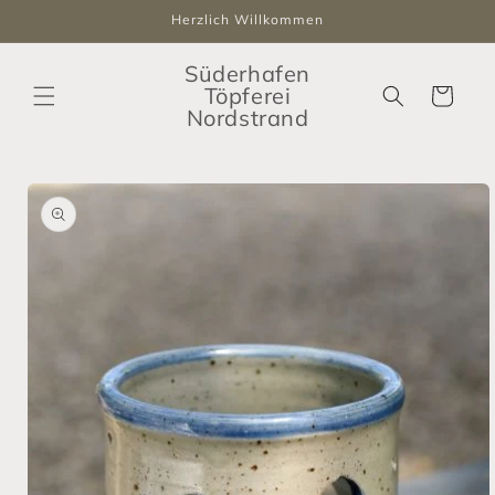
Direkt
Herzlich Willkommen
zum
Inhalt
Süderhafen
Töpferei
Warenkorb
Nordstrand
oduktinformationen
ringen