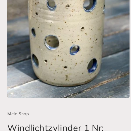
Medien
1
in
Modal
Mein Shop
öffnen
Windlichtzylinder 1 Nr: